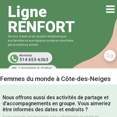
Ligne
RENFORT
Service d’aide et de soutien téléphonique
aux familles et aux équipes scolaires touchées
par la violence armée
Aa
Montréal
514 653-6363
L’ensemble du Québec
1-833-863-6363
Femmes du monde à Côte-des-Neiges
Gratuit et confidentiel
Nous offrons aussi des activités de partage et
d’accompagnements en groupe. Vous aimeriez
être informés des dates et endroits ?
Soyez rassurés, les rencontres sont confidentielles et seules les