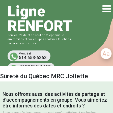
Ligne
RENFORT
Service d’aide et de soutien téléphonique
aux familles et aux équipes scolaires touchées
par la violence armée
Aa
Montréal
514 653-6363
L’ensemble du Québec
1-833-863-6363
Sûreté du Québec MRC Joliette
Gratuit et confidentiel
Nous offrons aussi des activités de partage et
d’accompagnements en groupe. Vous aimeriez
être informés des dates et endroits ?
Soyez rassurés, les rencontres sont confidentielles et seules les