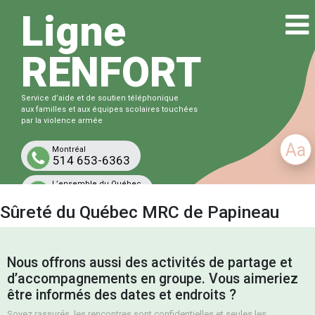
Ligne
RENFORT
Service d’aide et de soutien téléphonique
aux familles et aux équipes scolaires touchées
par la violence armée
Aa
Montréal
514 653-6363
L’ensemble du Québec
1-833-863-6363
Sûreté du Québec MRC de Papineau
Gratuit et confidentiel
Nous offrons aussi des activités de partage et
d’accompagnements en groupe. Vous aimeriez
être informés des dates et endroits ?
Soyez rassurés, les rencontres sont confidentielles et seules les