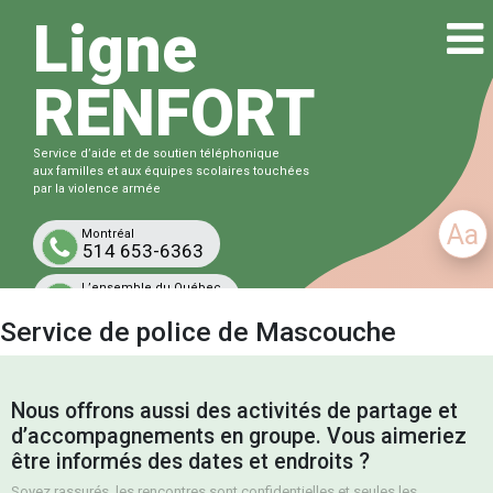
Ligne
RENFORT
Service d’aide et de soutien téléphonique
aux familles et aux équipes scolaires touchées
par la violence armée
Aa
Montréal
514 653-6363
L’ensemble du Québec
1-833-863-6363
Service de police de Mascouche
Gratuit et confidentiel
Nous offrons aussi des activités de partage et
d’accompagnements en groupe. Vous aimeriez
être informés des dates et endroits ?
Soyez rassurés, les rencontres sont confidentielles et seules les