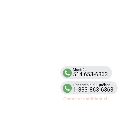
Ligne
RENFO
Service d’aide et de soutien téléphonique
aux familles et aux équipes scolaires tou
par la violence armée
Montréal
514 653-6363
L’ensemble du Québec
1-833-863-6363
Gratuit et confidentiel