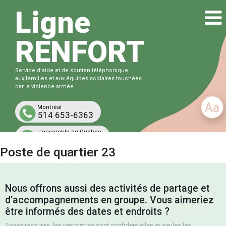
Ligne
RENFORT
Service d’aide et de soutien téléphonique
aux familles et aux équipes scolaires touchées
par la violence armée
Aa
Montréal
514 653-6363
L’ensemble du Québec
1-833-863-6363
Poste de quartier 23
Gratuit et confidentiel
Nous offrons aussi des activités de partage et
d’accompagnements en groupe. Vous aimeriez
être informés des dates et endroits ?
Soyez rassurés, les rencontres sont confidentielles et seules les