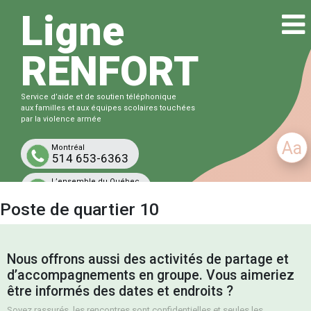
Ligne
RENFORT
Service d’aide et de soutien téléphonique
aux familles et aux équipes scolaires touchées
par la violence armée
Aa
Montréal
514 653-6363
L’ensemble du Québec
1-833-863-6363
Poste de quartier 10
Gratuit et confidentiel
Nous offrons aussi des activités de partage et
d’accompagnements en groupe. Vous aimeriez
être informés des dates et endroits ?
Soyez rassurés, les rencontres sont confidentielles et seules les