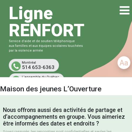
Ligne
RENFORT
Service d’aide et de soutien téléphonique
aux familles et aux équipes scolaires touchées
par la violence armée
Aa
Montréal
514 653-6363
L’ensemble du Québec
1-833-863-6363
Maison des jeunes L’Ouverture
Gratuit et confidentiel
Nous offrons aussi des activités de partage et
d’accompagnements en groupe. Vous aimeriez
être informés des dates et endroits ?
Soyez rassurés, les rencontres sont confidentielles et seules les