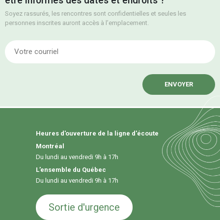
être informés des dates et endroits ?
Soyez rassurés, les rencontres sont confidentielles et seules les
personnes inscrites auront accès à l’emplacement.
E
Heures d'ouverture de la ligne d'écoute
Montréal
Du lundi au vendredi 9h à 17h
L’ensemble du Québec
Du lundi au vendredi 9h à 17h
Sortie d'urgence