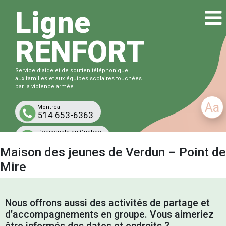
Ligne
RENFORT
Service d’aide et de soutien téléphonique
aux familles et aux équipes scolaires touchées
par la violence armée
Aa
Montréal
514 653-6363
L’ensemble du Québec
1-833-863-6363
Maison des jeunes de Verdun – Point de
Gratuit et confidentiel
Mire
Nous offrons aussi des activités de partage et
d’accompagnements en groupe. Vous aimeriez