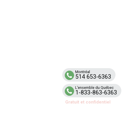
Ligne
RENFO
Service d’aide et de soutien téléphonique
aux familles et aux équipes scolaires tou
par la violence armée
Montréal
514 653-6363
L’ensemble du Québec
1-833-863-6363
Gratuit et confidentiel