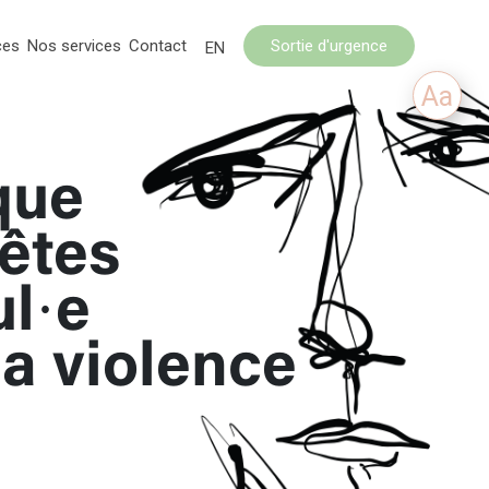
ces
Nos services
Contact
Sortie d'urgence
EN
Aa
que
’êtes
ul·e
la violence