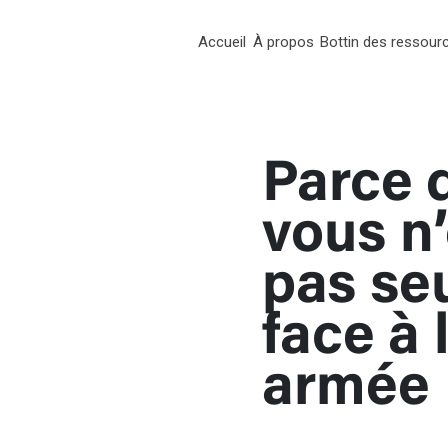
Accueil
À propos
Bottin des ressour
RT
Parce 
chées
vous n
pas se
face à 
armée