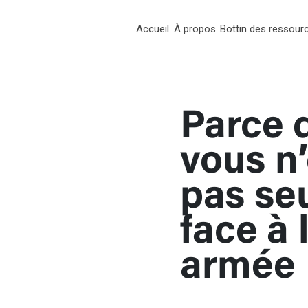
Accueil
À propos
Bottin des ressour
RT
Parce 
chées
vous n
pas se
face à 
armée