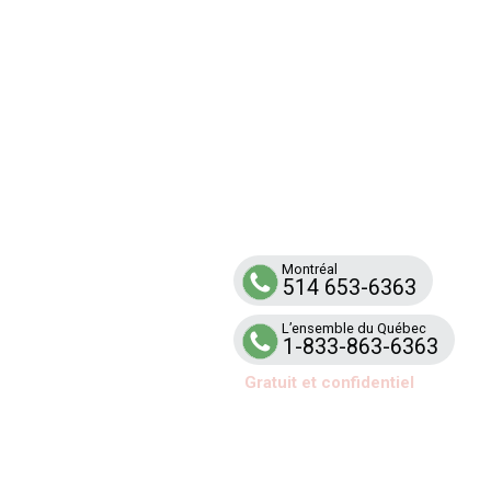
Ligne
RENFO
Service d’aide et de soutien téléphonique
aux familles et aux équipes scolaires tou
par la violence armée
Montréal
514 653-6363
L’ensemble du Québec
1-833-863-6363
Gratuit et confidentiel