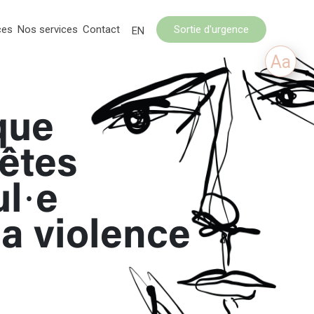
ces
Nos services
Contact
Sortie d'urgence
EN
Aa
que
’êtes
ul·e
la violence