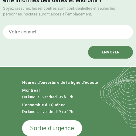
être informés des dates et endroits ?
Soyez rassurés, les rencontres sont confidentielles et seules les
personnes inscrites auront accès à l’emplacement.
E
Heures d'ouverture de la ligne d'écoute
Montréal
Du lundi au vendredi 9h à 17h
L’ensemble du Québec
Du lundi au vendredi 9h à 17h
Sortie d'urgence