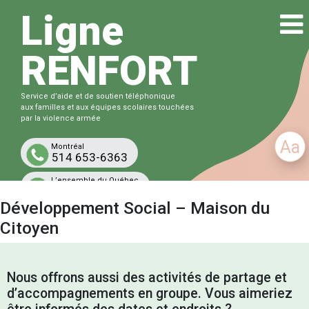
Ligne
RENFORT
Service d’aide et de soutien téléphonique
aux familles et aux équipes scolaires touchées
par la violence armée
Aa
Montréal
514 653-6363
L’ensemble du Québec
1-833-863-6363
Développement Social – Maison du
Gratuit et confidentiel
Citoyen
Nous offrons aussi des activités de partage et
d’accompagnements en groupe. Vous aimeriez