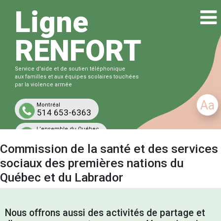
Ligne
RENFORT
Service d’aide et de soutien téléphonique
aux familles et aux équipes scolaires touchées
par la violence armée
Aa
Montréal
514 653-6363
L’ensemble du Québec
1-833-863-6363
Commission de la santé et des services
Gratuit et confidentiel
sociaux des premières nations du
Québec et du Labrador
Nous offrons aussi des activités de partage et