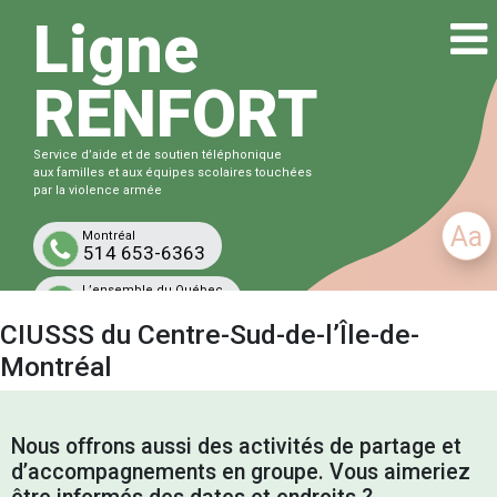
Ligne
RENFORT
Service d’aide et de soutien téléphonique
aux familles et aux équipes scolaires touchées
par la violence armée
Aa
Montréal
514 653-6363
L’ensemble du Québec
1-833-863-6363
CIUSSS du Centre-Sud-de-l’Île-de-
Gratuit et confidentiel
Montréal
Nous offrons aussi des activités de partage et
d’accompagnements en groupe. Vous aimeriez