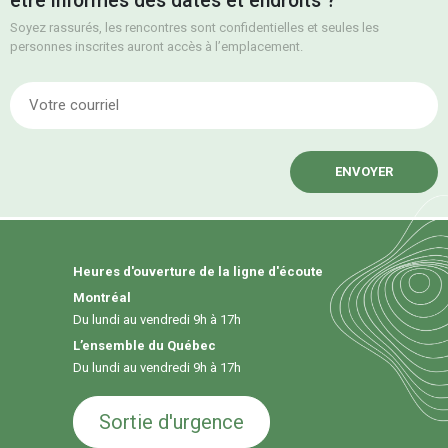
être informés des dates et endroits ?
Soyez rassurés, les rencontres sont confidentielles et seules les
personnes inscrites auront accès à l’emplacement.
E
Heures d'ouverture de la ligne d'écoute
Montréal
Du lundi au vendredi 9h à 17h
L’ensemble du Québec
Du lundi au vendredi 9h à 17h
Sortie d'urgence