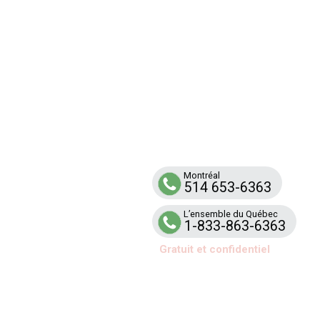
Ligne
RENFO
Service d’aide et de soutien téléphonique
aux familles et aux équipes scolaires tou
par la violence armée
Montréal
514 653-6363
L’ensemble du Québec
1-833-863-6363
Gratuit et confidentiel