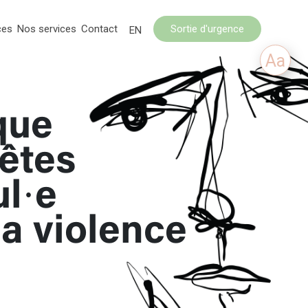
ces
Nos services
Contact
Sortie d'urgence
EN
Aa
que
’êtes
ul·e
la violence