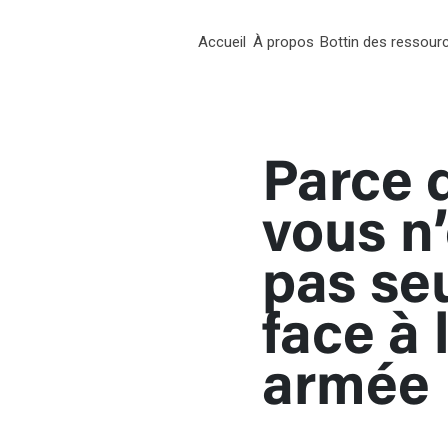
Accueil
À propos
Bottin des ressour
RT
Parce 
chées
vous n
pas se
face à 
armée