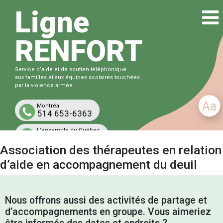
Ligne
RENFORT
Service d’aide et de soutien téléphonique
aux familles et aux équipes scolaires touchées
par la violence armée
Aa
Montréal
514 653-6363
L’ensemble du Québec
1-833-863-6363
Association des thérapeutes en relation
Gratuit et confidentiel
d’aide en accompagnement du deuil
Nous offrons aussi des activités de partage et
d’accompagnements en groupe. Vous aimeriez