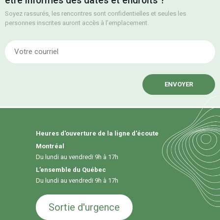
être informés des dates et endroits ?
Soyez rassurés, les rencontres sont confidentielles et seules les
personnes inscrites auront accès à l’emplacement.
E
Heures d'ouverture de la ligne d'écoute
Montréal
Du lundi au vendredi 9h à 17h
L’ensemble du Québec
Du lundi au vendredi 9h à 17h
Sortie d'urgence