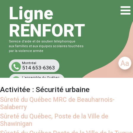
Ligne
RENFORT
Service d’aide et de soutien téléphonique
aux familles et aux équipes scolaires touchées
par la violence armée
Aa
Montréal
514 653-6363
L’ensemble du Québec
1-833-863-6363
Activitée :
Sécurité urbaine
Gratuit et confidentiel
Sûreté du Québec MRC de Beauharnois-
Salaberry
Sûreté du Québec, Poste de la Ville de
Shawinigan