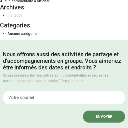
Aucun commentaire à afficher.
Archives
mai 2023
Categories
Aucune catégorie
Nous offrons aussi des activités de partage et
d’accompagnements en groupe. Vous aimeriez
être informés des dates et endroits ?
Soyez rassurés, les rencontres sont confidentielles et seules les
personnes inscrites auront accès à l’emplacement.
E