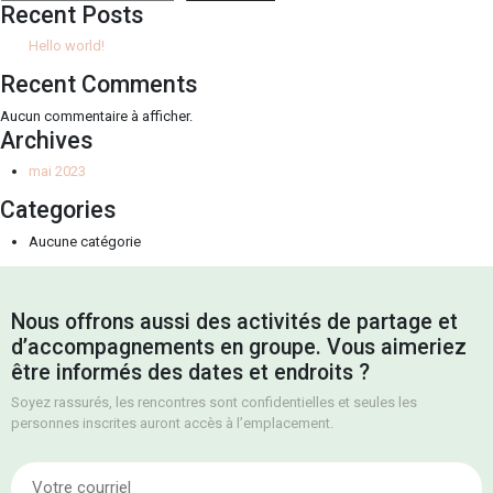
Recent Posts
Hello world!
Recent Comments
Aucun commentaire à afficher.
Archives
mai 2023
Categories
Aucune catégorie
Nous offrons aussi des activités de partage et
d’accompagnements en groupe. Vous aimeriez
être informés des dates et endroits ?
Soyez rassurés, les rencontres sont confidentielles et seules les
personnes inscrites auront accès à l’emplacement.
E