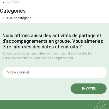
mai 2023
Categories
Aucune catégorie
Nous offrons aussi des activités de partage et
d’accompagnements en groupe. Vous aimeriez
être informés des dates et endroits ?
Soyez rassurés, les rencontres sont confidentielles et seules les
personnes inscrites auront accès à l’emplacement.
E