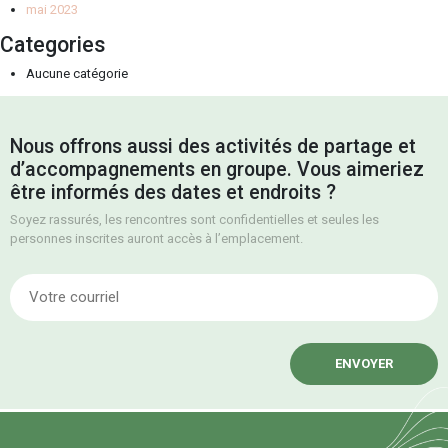
mai 2023
Categories
Aucune catégorie
Nous offrons aussi des activités de partage et
d’accompagnements en groupe. Vous aimeriez
être informés des dates et endroits ?
Soyez rassurés, les rencontres sont confidentielles et seules les
personnes inscrites auront accès à l’emplacement.
E